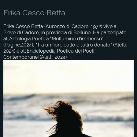
Erika Cesco Betta
Erika Cesco Betta (Auronzo di Cadore, 1972) vive a
Pieve di Cadore, in provincia di Belluno. Ha partecipato
all’Antologia Poetica “Mi illumino d’immenso”
(Pagine,2024), “Tra un fiore colto e l’altro donato” (Aletti,
2024) e all’Enciclopedia Poetica dei Poeti
Contemporanei (Aletti, 2024).