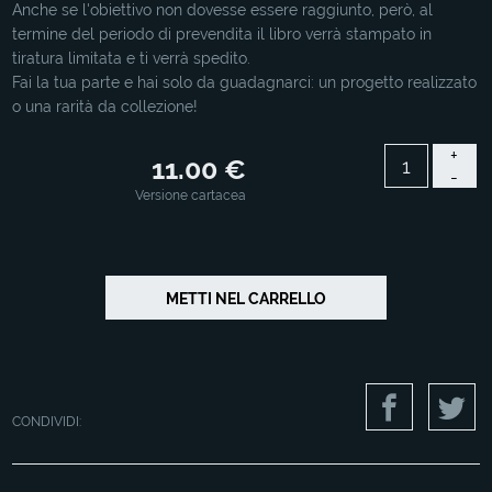
Anche se l'obiettivo non dovesse essere raggiunto, però, al
termine del periodo di prevendita il libro verrà stampato in
tiratura limitata e ti verrà spedito.
Fai la tua parte e hai solo da guadagnarci: un progetto realizzato
o una rarità da collezione!
+
11.00 €
-
Versione cartacea
CONDIVIDI: