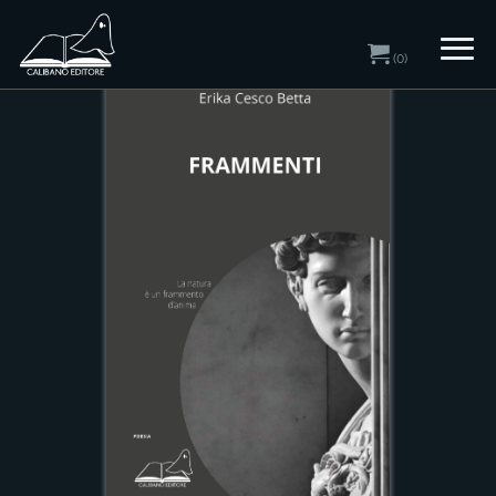
Home
/
Catalogo
/ Poesia
(0)