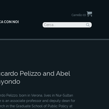
Carrello (0)
CA CON NOI
ccardo Pelizzo and Abel
nyondo
rdo Pelizzo, born in Verona, lives in Nur-Sultan
 is an associate professor and deputy dean for
rch in the Graduate School of Public Policy at