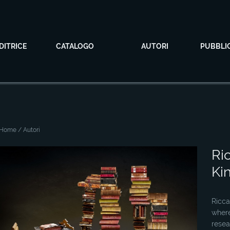
DITRICE
CATALOGO
AUTORI
PUBBLI
Home
/ Autori
Ri
Ki
Ricca
where
resea