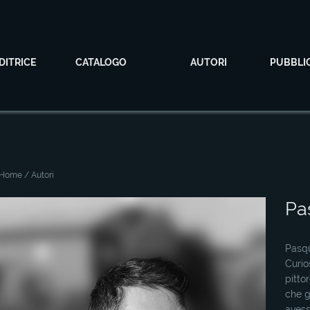
DITRICE
CATALOGO
AUTORI
PUBBLI
Home
/ Autori
Pa
Pasqu
Curio
pitto
che g
avess