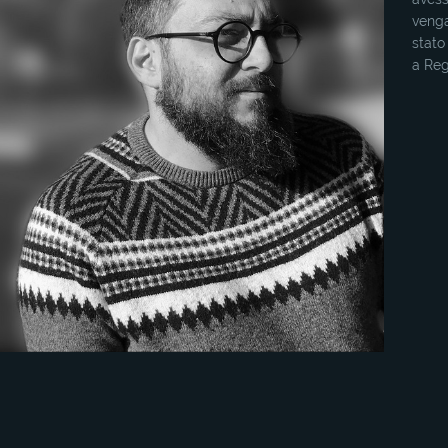
venga
stato
a Reg