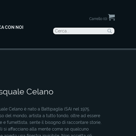
Carrello (0)
CA CON NOI
squale Celano
ale Celano è nato a Battipaglia (SA) nel 1975.
so del mondo, artista a tutto tondo, oltre ad essere
re e fumettista, sente il bisogno di raccontare storie,
li si affacciano alla mente come se qualcuno
e aperto una finestra invisibile. Non accetta gli