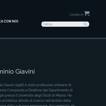
Carrello (0)
CA CON NOI
minio Giavini
io Giavini (1946) è stato professore ordinario di
mia Comparata e Direttore del Dipartimento di
gia presso l'Università degli Studi di Milano. Ha
o un’intensa attività di ricerca nell'ambito della
ogia dello sviluppo embrionale, documentata da