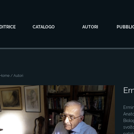
DITRICE
CATALOGO
AUTORI
PUBBLI
Home
/ Autori
Er
Ermin
Anato
Biolo
svolt
patol