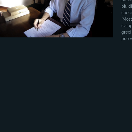
più di
speci
“Most
svilu
greci
può v