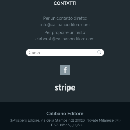
CONTATTI
Per un contatto diretto:
info@calibanoeditore.com
Per proporre un testo:
elaborati@calibanoeditore.com
Calibano Editore
@Prospero Editore, via della Stampa n.21 20026, Novate Milanese (MI)
- P.IVA: 08148530960