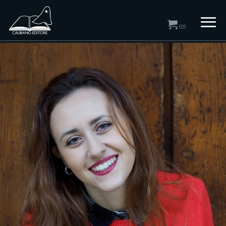
(0)
Home
/ Autori