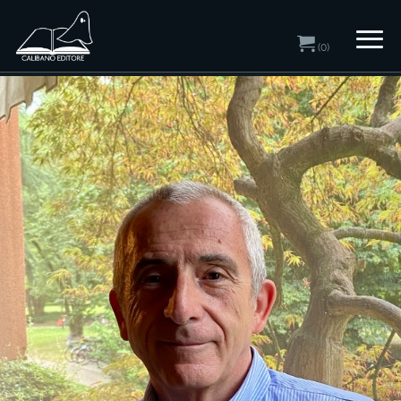
(0)
Home
/ Autori