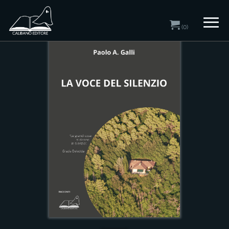
Home
/
Catalogo
/ Racconti
(0)