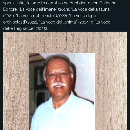
specialistici. In ambito narrativo ha pubblicato con Calibano
Editore: “La voce dell’imene” (2019), “La voce della fauna”
(2021), “La voce del frenulo” (2022), “La voce degli
orchioclasti”(2022), “La voce dell’anima” (2024) e “La voce
delle fregnacce” (2025).