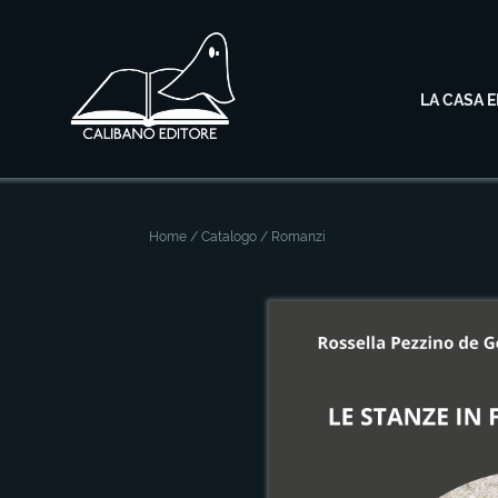
LA CASA E
Home
/
Catalogo
/ Romanzi