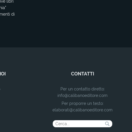
ve libri
nia"
mmenti di
NOI
CONTATTI
o
Per un contatto diretto:
info@calibanoeditore.com
Per proporre un testo:
elaborati@calibanoeditore.com