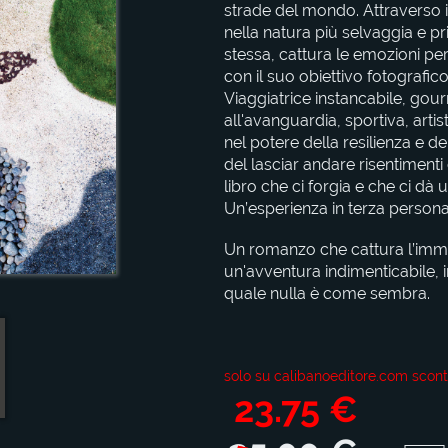
strade del mondo. Attraverso i
nella natura più selvaggia e pr
stessa, cattura le emozioni pe
con il suo obiettivo fotografico,
Viaggiatrice instancabile, gour
all'avanguardia, sportiva, artis
nel potere della resilienza e d
del lasciar andare risentimenti 
libro che ci forgia e che ci dà 
Un’esperienza in terza persona
Un romanzo che cattura l’imm
un'avventura indimenticabile, i
quale nulla è come sembra.
solo su calibanoeditore.com scont
23.75 €