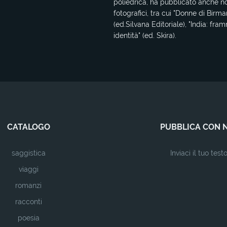
poliedrica, ha pubblicato anche no
fotografici, tra cui "Donne di Birma
(ed.Silvana Editoriale), "India: fra
identità" (ed. Skira).
CATALOGO
PUBBLICA CON 
saggistica
Inviaci il tuo test
viaggi
romanzi
racconti
poesia