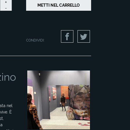
+
-
CONDIVIDI:
zino
ata nel
vive. È
st,
ta