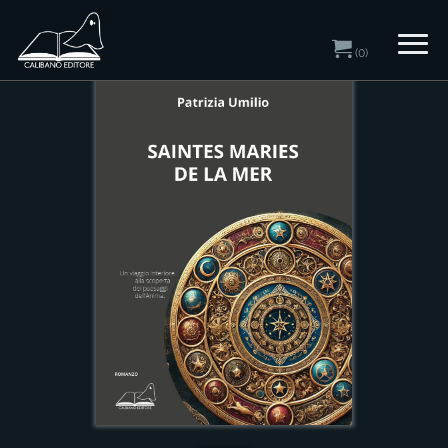
Home
/
Catalogo
/ Romanzi
(0)