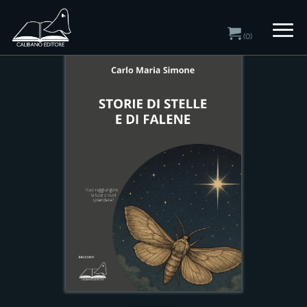
Home
/
Catalogo
/ Racconti
(0)