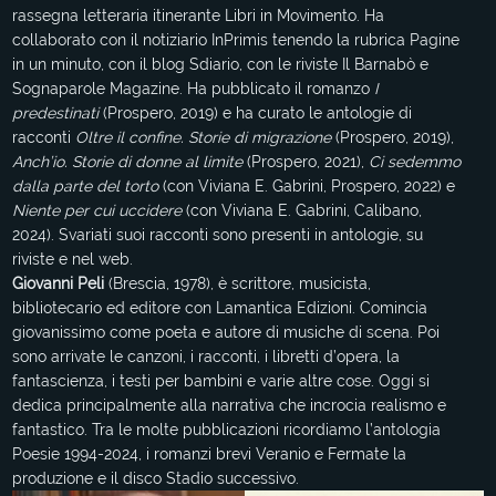
rassegna letteraria itinerante Libri in Movimento. Ha
collaborato con il notiziario InPrimis tenendo la rubrica Pagine
in un minuto, con il blog Sdiario, con le riviste Il Barnabò e
Sognaparole Magazine. Ha pubblicato il romanzo
I
predestinati
(Prospero, 2019) e ha curato le antologie di
racconti
Oltre il confine. Storie di migrazione
(Prospero, 2019),
Anch’io. Storie di donne al limite
(Prospero, 2021),
Ci sedemmo
dalla parte del torto
(con Viviana E. Gabrini, Prospero, 2022) e
Niente per cui uccidere
(con Viviana E. Gabrini, Calibano,
2024). Svariati suoi racconti sono presenti in antologie, su
riviste e nel web.
Giovanni Peli
(Brescia, 1978), è scrittore, musicista,
bibliotecario ed editore con Lamantica Edizioni. Comincia
giovanissimo come poeta e autore di musiche di scena. Poi
sono arrivate le canzoni, i racconti, i libretti d’opera, la
fantascienza, i testi per bambini e varie altre cose. Oggi si
dedica principalmente alla narrativa che incrocia realismo e
fantastico. Tra le molte pubblicazioni ricordiamo l’antologia
Poesie 1994-2024, i romanzi brevi Veranio e Fermate la
produzione e il disco Stadio successivo.