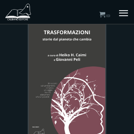
Home
/
Catalogo
/ Racconti
(0)