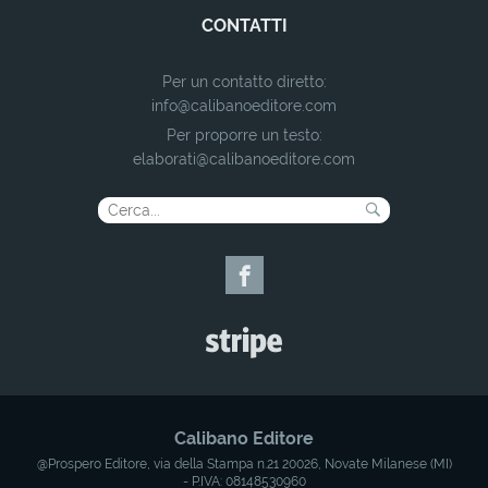
CONTATTI
Per un contatto diretto:
info@calibanoeditore.com
Per proporre un testo:
elaborati@calibanoeditore.com
Calibano Editore
@Prospero Editore, via della Stampa n.21 20026, Novate Milanese (MI)
- P.IVA: 08148530960