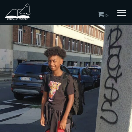
(0)
Home
/ Autori