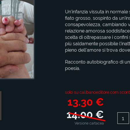
Un'infanzia vissuta in normale 
fiato grosso, sospinto da un’in
consapevolezza, cambiando var
relazione amorosa soddisfacent
scelta di oltrepassare i confini 
più saldamente possibile l'ina
pieno dell’amore si trova dove 
Racconto autobiografico di un
poesia.
solo su calibanoeditore.com scont
13.30 €
14.00 €
Versione cartacea