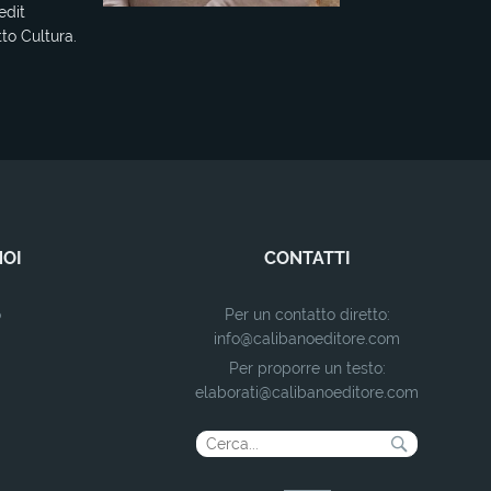
edit
tto Cultura.
NOI
CONTATTI
o
Per un contatto diretto:
info@calibanoeditore.com
Per proporre un testo:
elaborati@calibanoeditore.com