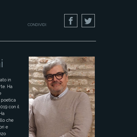
CONDIVIDI:
i
ato in
rte. Ha
e
 poetica
2019 con il
 Ha
llo che
ori e
anzo