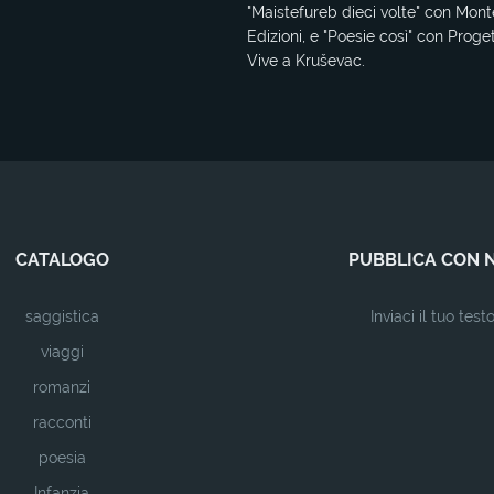
"Maistefureb dieci volte" con Mont
Edizioni, e "Poesie così" con Proge
Vive a Kruševac.
CATALOGO
PUBBLICA CON 
saggistica
Inviaci il tuo test
viaggi
romanzi
racconti
poesia
Infanzia