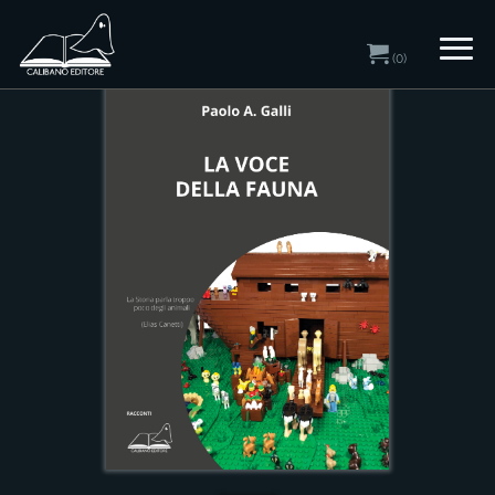
Home
/
Catalogo
/ Racconti
(0)