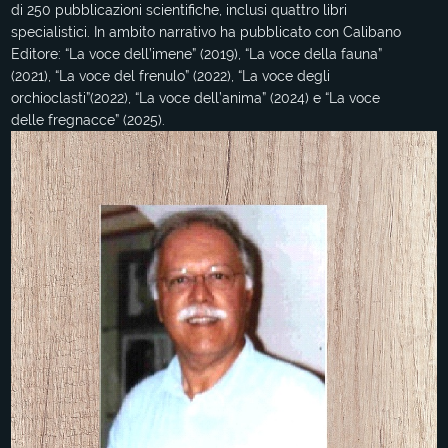
di 250 pubblicazioni scientifiche, inclusi quattro libri
specialistici. In ambito narrativo ha pubblicato con Calibano
Editore: “La voce dell’imene” (2019), “La voce della fauna”
(2021), “La voce del frenulo” (2022), “La voce degli
orchioclasti”(2022), “La voce dell’anima” (2024) e “La voce
delle fregnacce” (2025).