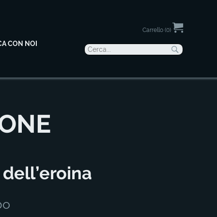
Carrello (0)
CA CON NOI
IONE
 dell’eroina
bo