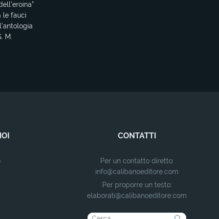
dell’eroina”
 le fauci
ll’antologia
. M.
NOI
CONTATTI
o
Per un contatto diretto:
info@calibanoeditore.com
Per proporre un testo:
elaborati@calibanoeditore.com