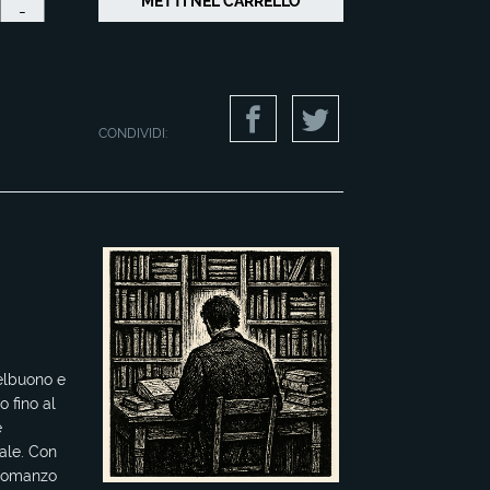
-
CONDIVIDI:
elbuono e
o fino al
e
ale. Con
 romanzo