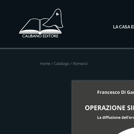
LA CASA E
Home
/
Catalogo
/ Romanzi