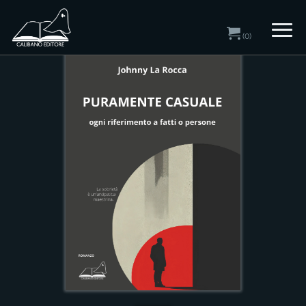
Home
/
Catalogo
/ Romanzi
(0)